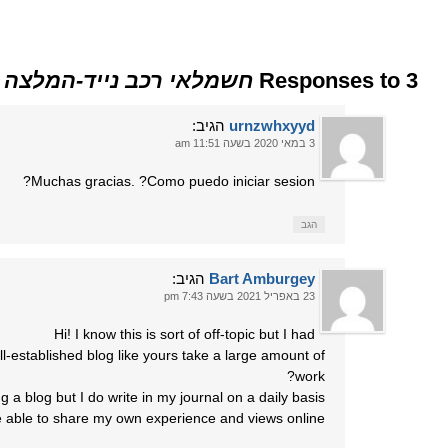
3 Responses to
חשמלאי רכב נייד-המלצה
urnzwhxyyd
הגיב:
3 במאי 2020 בשעה 11:51 am
Muchas gracias. ?Como puedo iniciar sesion?
הגב
Bart Amburgey
הגיב:
23 באפריל 2021 בשעה 7:43 pm
Hi! I know this is sort of off-topic but I had
ll-established blog like yours take a large amount of
work?
 a blog but I do write in my journal on a daily basis.
l be able to share my own experience and views online.