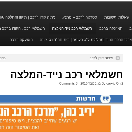
שאלות ותשובות
סטרטר לרכב – מתנע
ניתוק קודן לרכב | תיקון והחלפה 6\24
ב
האזעקה ברכב
חשמלאי רכב נייד-המלצה
חשמלאי רכב , הקודן ברכב ננעל ? 
רכז הרכב הנייד |תהלוכת ל"ג בעומר | בית חב"ד נס ציונה
האזעקה ברכב
איפוס קודן לרכב
מרכז
חשמלאי רכב נייד-המלצה
2 בנובמבר 2016
On
carvip
By
·
3
Comments