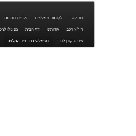
צור קשר
לקוחות ממליצים
גלריית תמונות
חילוץ רכב
אודותינו
דף הבית
מנעולן לרכ
איפוס קודן לרכב
חשמלאי רכב נייד-המלצה
מ