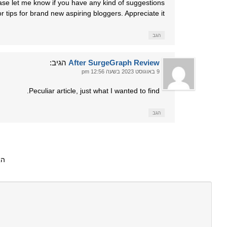
ase let me know if you have any kind of suggestions
or tips for brand new aspiring bloggers. Appreciate it!
הגב
After SurgeGraph Review
הגיב:
9 באוגוסט 2023 בשעה 12:56 pm
Peculiar article, just what I wanted to find.
הגב
הא