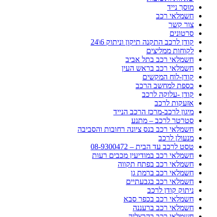
מוסך נייד
חשמלאי רכב
צור קשר
סרטונים
קודן לרכב התקנה תיקון וניתוק 6\24
לקוחות ממליצים
חשמלאי רכב בתל אביב
חשמלאי רכב בראש העין
קודן-לוח המקשים
כספת למחשב הרכב
קודן -עלוקה לרכב
אזעקות לרכב
מיגון לרכב-מרכז הרכב הנייד
סטרטר לרכב – מתנע
חשמלאי רכב בנס ציונה רחובות והסביבה
מנעולן לרכב
טסט לרכב עד הבית – 08-9300472
חשמלאי רכב במודיעין מכבים רעות
חשמלאי רכב בפתח תקווה
חשמלאי רכב ברמת גן
חשמלאי רכב בגבעתיים
ניתוק קודן לרכב
חשמלאי רכב בכפר סבא
חשמלאי רכב ברעננה
חשמלאי רכב בהרצליה