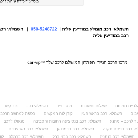
מוסך נייד-ניידת שירות לרכב
חשמלאי רכב מומלץ
במודיעין עלית |
050-5248722
| חשמלאי רכב 
רכב
במודיעין עלית
מרכז הרכב הנייד=הפתרון המושלם לרכב שלך ™car-vip
לריית תמונות
שאלות ותשובות
מוסך נייד
חשמלאי רכב
צור קשר
ביב
חשמלאי רכב בראש העין
קודן-לוח המקשים
כספת למחשב הרכב
ר לרכב – מתנע
חשמלאי רכב בנס ציונה רחובות והסביבה
מנעולן לרכב
י רכב בפתח תקווה
חשמלאי רכב ברמת גן
חשמלאי רכב בגבעתיים
חשמלאי רכב בנתניה
חשמלאי רכב בבני ברק
חשמלאי רכב ברמלה – לוד